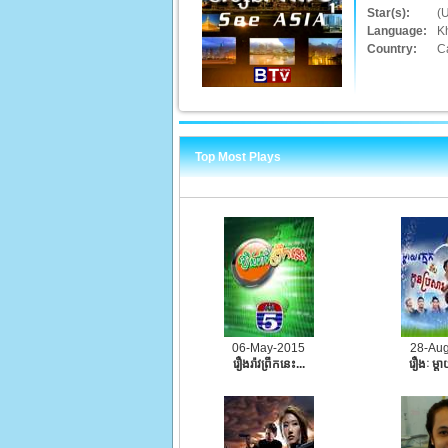
Star(s):
(
Language:
K
Country:
C
Top Most Plays
06-May-2015
28-Au
រឿងរ៉ាវព្រឹកនេះ...
រឿងៈ ម្ដា