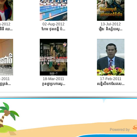
g-2012
02-Aug-2012
13-Jul-2012
ទិនី ឈ...
ហែម ថុនពន្លឺ បំ...
រឿងៈ​ និស្ស័យស្...
n-2011
18-Mar-2011
17-Feb-2011
ៃត្រង់...
កូនខ្លាប្រហារស្...
សនិ្នសីទកាសែតរប...
Powered by