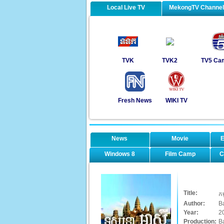
Local Live TV
MekongTV Channe
TVK
TVK2
TV5 Ca
Fresh News
WIKI TV
News
Movie
E
Windows 8
Film Camp
C
Title:
កម
Author:
B
Year:
2
Production:
B