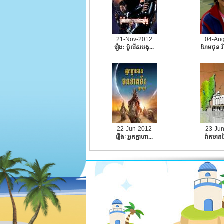
21-Nov-2012
04-Au
រឿង:​ ប៉ូលីសបង្...
ហែមថុន វិ
22-Jun-2012
23-Ju
រឿងៈ អ្នកក្លាហា...
ព៌តមានថ្ង