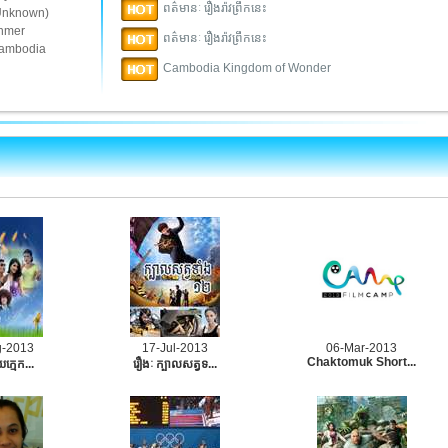
ពត៌មានៈ រឿងរ៉ាវព្រឹកនេះ
Unknown)
hmer
ពត៌មានៈ រឿងរ៉ាវព្រឹកនេះ
ambodia
Cambodia Kingdom of Wonder
g-2013
17-Jul-2013
06-Mar-2013
Chaktomuk Short...
យក្មេក...
រឿងៈ ក្បាលសត្វទ...