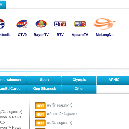
ls
mbodia
CTV9
BayonTV
BTV
ApsaraTV
MekongNet
ntertainment
Sport
Olympic
APNIC
amEd Career
King Sihanouk
Other
កម្មវិធីៈ ទស្សនាអាស៊ី
្មវិធីៈ ទស្សនាអាស៊ី
ពត៌មានៈ រឿងរ៉ាវព្រឹកនេះ
ayonTV News
015
កម្មវិធីៈ ទស្សនាអាស៊ី
ayonTV News