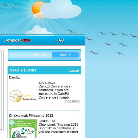
Download
FAQ
Register
|
Sign In
News & Events
See all
CamEd
11/05/2013
CamEd Conference in
cambodia. if you are
interested in CamEd
Conference in camb...
read more
Chaktomuk Filmcamp 2013
23/03/2013
Chaktomuk filmcamp 2013
Short film in cambodia. if
you are interested in Short
...