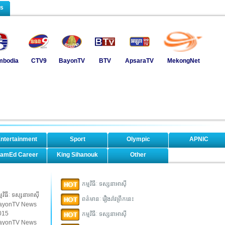
ls
mbodia
CTV9
BayonTV
BTV
ApsaraTV
MekongNet
ntertainment
Sport
Olympic
APNIC
amEd Career
King Sihanouk
Other
កម្មវិធីៈ ទស្សនាអាស៊ី
្មវិធីៈ ទស្សនាអាស៊ី
ពត៌មានៈ រឿងរ៉ាវព្រឹកនេះ
ayonTV News
015
កម្មវិធីៈ ទស្សនាអាស៊ី
ayonTV News