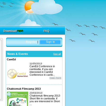
Download
FAQ
Register
|
Sign In
News & Events
See all
CamEd
11/05/2013
CamEd Conference in
cambodia. if you are
interested in CamEd
Conference in camb...
read more
Chaktomuk Filmcamp 2013
23/03/2013
Chaktomuk filmcamp 2013
Short film in cambodia. if
you are interested in Short
...