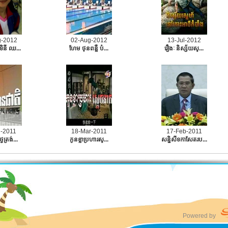
g-2012
02-Aug-2012
13-Jul-2012
ទិនី ឈ...
ហែម ថុនពន្លឺ បំ...
រឿងៈ​ និស្ស័យស្...
n-2011
18-Mar-2011
17-Feb-2011
ៃត្រង់...
កូនខ្លាប្រហារស្...
សនិ្នសីទកាសែតរប...
Powered by