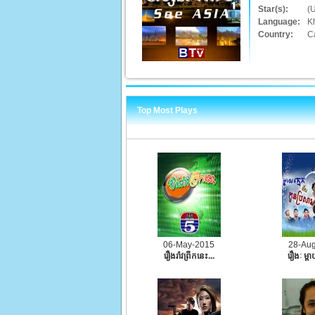
Star(s):
(
Language:
K
Country:
C
Top Most Plays
06-May-2015
28-Au
រឿងរ៉ាវព្រឹកនេះ...
រឿងៈ ម្ដា