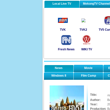
Local Live TV
MekongTV Channe
TVK
TVK2
TV5 Ca
Fresh News
WIKI TV
News
Movie
E
Windows 8
Film Camp
C
Title:
កម
Author:
B
Year:
2
Production:
B