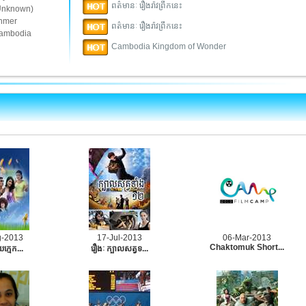
ពត៌មានៈ រឿងរ៉ាវព្រឹកនេះ
Unknown)
hmer
ពត៌មានៈ រឿងរ៉ាវព្រឹកនេះ
ambodia
Cambodia Kingdom of Wonder
g-2013
17-Jul-2013
06-Mar-2013
Chaktomuk Short...
យក្មេក...
រឿងៈ ក្បាលសត្វទ...