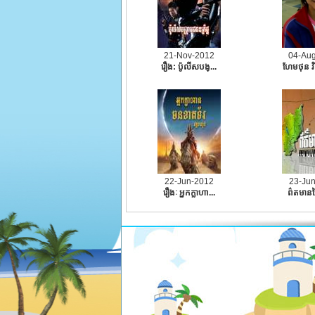
21-Nov-2012
04-Au
រឿង:​ ប៉ូលីសបង្...
ហែមថុន វិ
22-Jun-2012
23-Ju
រឿងៈ អ្នកក្លាហា...
ព៌តមានថ្ង